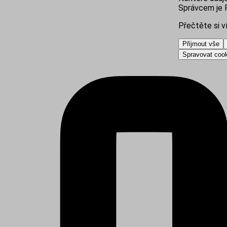
Správcem je R
Přečtěte si v
Přijmout vše
Spravovat coo