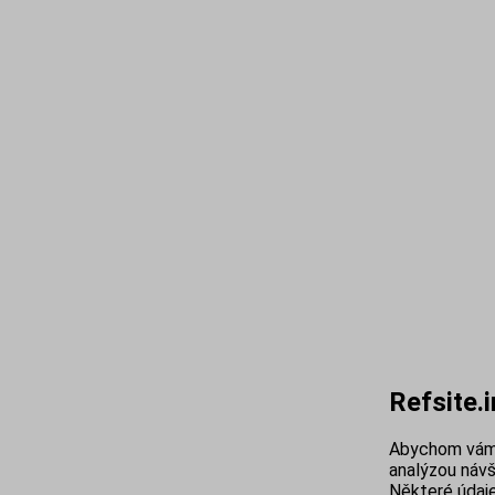
Refsite.
Abychom vám 
analýzou návš
Některé údaje 