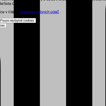
efsite Group s.r.o.
íce v článku
Ochrana osobních údajů
.
Pouze nezbytné cookies
kies