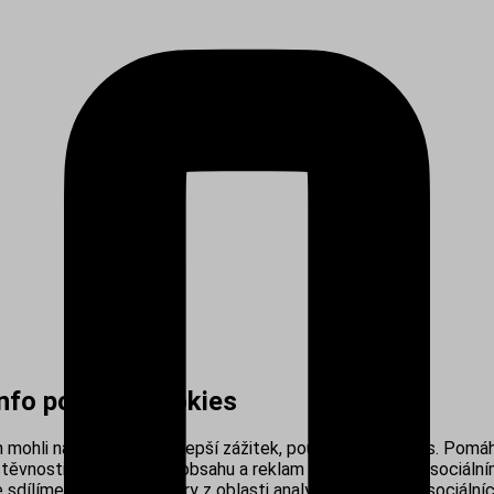
info používá cookies
mohli nabídnout co nejlepší zážitek, používáme cookies. Pomáh
těvnosti, personalizací obsahu a reklam i propojením se sociálním
sdílíme s našimi partnery z oblasti analytiky, reklamy a sociálníc