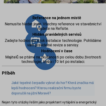
Reference na jednom místě
Nemusíte hledat jinde. Všechny reference ve stavebnictví
najdete na Refsite.
Hlídání pravidelných servisů
Zadejte hodnocení a rok instalace technologie. Pohlídáme
vám pravidelné revize a servisy.
Hodnocení v čase
Majitelů se ptáme na zkušenosti po celou dobu životnosti
technologie, třeba i 10 let po instalaci.
Příběh
Jaké tepelné čerpadlo vybrat do hor? Která značka má
lepší hodnocení? Kterou realizační firmu byste
doporučili na jižní Moravě?
Nejen tyto otázky řeším jako projektant vytápění a energetický