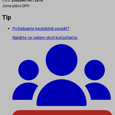
č.b.ú:
2302043793 / 2010
Jsme plátci DPH
Tip
Potřebujete bezplatně poradit?
Najděte ve vašem okolí konzultanta.