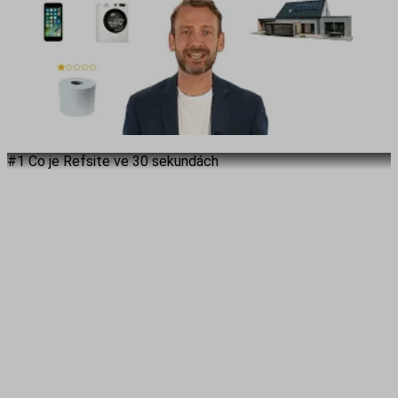
#1 Co je Refsite ve 30 sekundách