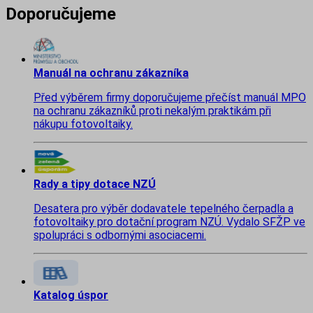
Doporučujeme
Manuál na ochranu zákazníka
Před výběrem firmy doporučujeme přečíst manuál MPO
na ochranu zákazníků proti nekalým praktikám při
nákupu fotovoltaiky.
Rady a tipy dotace NZÚ
Desatera pro výběr dodavatele tepelného čerpadla a
fotovoltaiky pro dotační program NZÚ. Vydalo SFŽP ve
spolupráci s odbornými asociacemi.
Katalog úspor