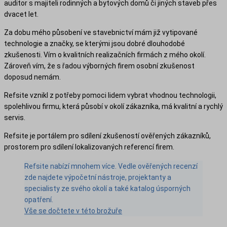
auditor s majiteli rodinných a bytových domů či jiných staveb přes
dvacet let.
Za dobu mého působení ve stavebnictví mám již vytipované
technologie a značky, se kterými jsou dobré dlouhodobé
zkušenosti. Vím o kvalitních realizačních firmách z mého okolí.
Zároveň vím, že s řadou výborných firem osobní zkušenost
doposud nemám.
Refsite vznikl z potřeby pomoci lidem vybrat vhodnou technologii,
spolehlivou firmu, která působí v okolí zákazníka, má kvalitní a rychlý
servis.
Refsite je portálem pro sdílení zkušeností ověřených zákazníků,
prostorem pro sdílení lokalizovaných referencí firem.
Refsite nabízí mnohem více. Vedle ověřených recenzí
zde najdete výpočetní nástroje, projektanty a
specialisty ze svého okolí a také katalog úsporných
opatření.
Vše se dočtete v této brožuře