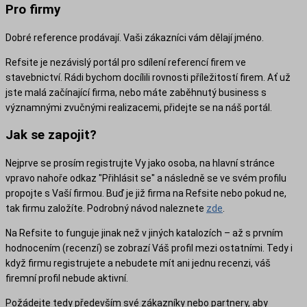
Pro firmy
Dobré reference prodávají. Vaši zákazníci vám dělají jméno.
Refsite je nezávislý portál pro sdílení referencí firem ve
stavebnictví. Rádi bychom docílili rovnosti příležitostí firem. Ať už
jste malá začínající firma, nebo máte zaběhnutý business s
významnými zvučnými realizacemi, přidejte se na náš portál.
Jak se zapojit?
Nejprve se prosím registrujte Vy jako osoba, na hlavní stránce
vpravo nahoře odkaz "Přihlásit se" a následně se ve svém profilu
propojte s Vaší firmou. Buď je již firma na Refsite nebo pokud ne,
tak firmu založíte. Podrobný návod naleznete
zde
.
Na Refsite to funguje jinak než v jiných katalozích – až s prvním
hodnocením (recenzí) se zobrazí Váš profil mezi ostatními. Tedy i
když firmu registrujete a nebudete mít ani jednu recenzi, váš
firemní profil nebude aktivní.
Požádejte tedy především své zákazníky nebo partnery, aby