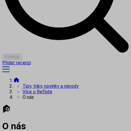
Vyhledat
Přidat recenzi
Tipy, triky, novinky a návody
Více o Refsite
O nás
O nás