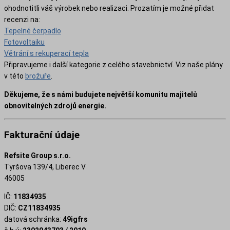
ohodnotitli váš výrobek nebo realizaci. Prozatím je možné přidat
recenzi na:
Tepelné čerpadlo
Fotovoltaiku
Větrání s rekuperací tepla
Připravujeme i další kategorie z celého stavebnictví. Viz naše plány
v této
brožuře
.
Děkujeme, že s námi budujete největší komunitu majitelů
obnovitelných zdrojů energie.
Fakturační údaje
Refsite Group s.r.o.
Tyršova 139/4, Liberec V
46005
IČ:
11834935
DIČ:
CZ11834935
datová schránka:
49igfrs