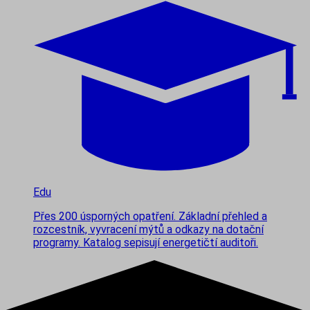
Edu
Přes 200 úsporných opatření. Základní přehled a
rozcestník, vyvracení mýtů a odkazy na dotační
programy. Katalog sepisují energetičtí auditoři.