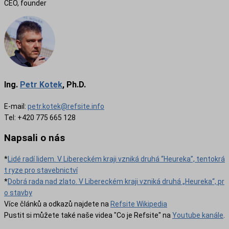
CEO, founder
Ing.
Petr Kotek
, Ph.D.
E-mail:
petr.kotek@refsite.info
Tel: +420 775 665 128
Napsali o nás
*
Lidé radí lidem. V Libereckém kraji vzniká druhá “Heureka”, tentokrá
t ryze pro stavebnictví
*
Dobrá rada nad zlato. V Libereckém kraji vzniká druhá „Heureka“, pr
o stavby
Více článků a odkazů najdete na
Refsite Wikipedia
Pustit si můžete také naše videa "Co je Refsite" na
Youtube kanále
.