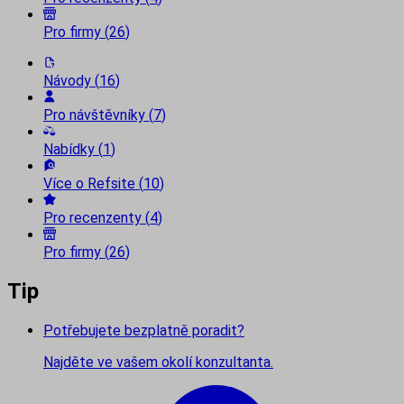
Pro firmy
(
26
)
Návody
(
16
)
Pro návštěvníky
(
7
)
Nabídky
(
1
)
Více o Refsite
(
10
)
Pro recenzenty
(
4
)
Pro firmy
(
26
)
Tip
Potřebujete bezplatně poradit?
Najděte ve vašem okolí konzultanta.