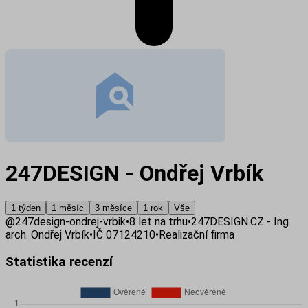
247DESIGN - Ondřej Vrbík
1 týden
1 měsíc
3 měsíce
1 rok
Vše
@
247design-ondrej-vrbik
•
8
let na trhu
•
247DESIGN.CZ - Ing.
arch. Ondřej Vrbík
•
IČ
07124210
•
Realizační firma
Statistika recenzí