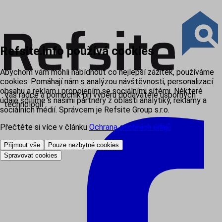
Refsite.info používá cookies
Abychom vám mohli nabídnout co nejlepší zážitek, používáme
cookies. Pomáhají nám s analýzou návštěvnosti, personalizací
obsahu a reklam i propojením se sociálními sítěmi. Některé
Váš rádce a pomocník při výběru dodavatele úsporných
údaje sdílíme s našimi partnery z oblasti analytiky, reklamy a
technologií
sociálních médií. Správcem je Refsite Group s.r.o.
Přečtěte si více v článku
Ochrana osobních údajů
.
Přijmout vše
Pouze nezbytné cookies
Spravovat cookies