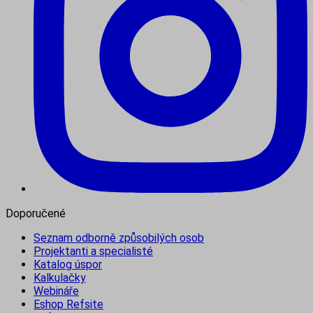
Doporučené
Seznam odborně způsobilých osob
Projektanti a specialisté
Katalog úspor
Kalkulačky
Webináře
Eshop Refsite