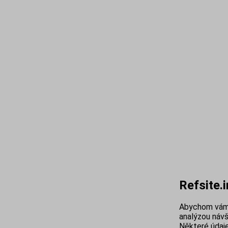
Refsite.
Abychom vám 
analýzou návš
Některé údaje 