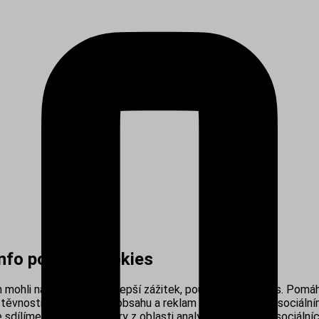
info používá cookies
mohli nabídnout co nejlepší zážitek, používáme cookies. Pomáh
těvnosti, personalizací obsahu a reklam i propojením se sociálním
sdílíme s našimi partnery z oblasti analytiky, reklamy a sociálníc