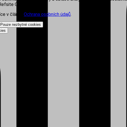
efsite Group s.r.o.
íce v článku
Ochrana osobních údajů
.
Pouze nezbytné cookies
kies