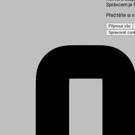
Správcem je R
Přečtěte si v
Přijmout vše
Spravovat coo