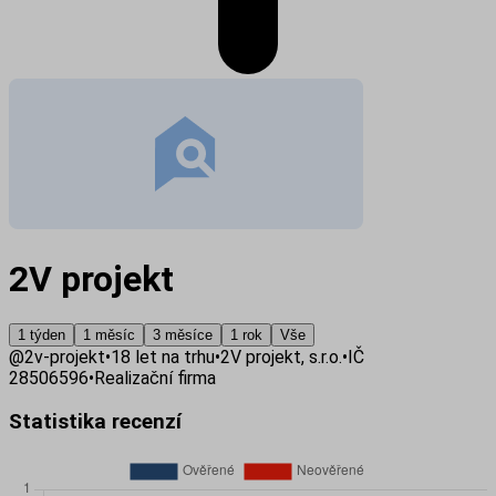
2V projekt
1 týden
1 měsíc
3 měsíce
1 rok
Vše
@
2v-projekt
•
18
let na trhu
•
2V projekt, s.r.o.
•
IČ
28506596
•
Realizační firma
Statistika recenzí