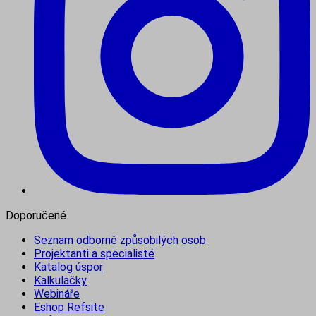
Doporučené
Seznam odborně způsobilých osob
Projektanti a specialisté
Katalog úspor
Kalkulačky
Webináře
Eshop Refsite