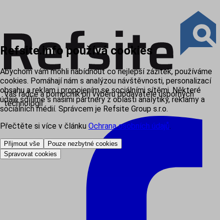
Refsite.info používá cookies
Abychom vám mohli nabídnout co nejlepší zážitek, používáme
cookies. Pomáhají nám s analýzou návštěvnosti, personalizací
obsahu a reklam i propojením se sociálními sítěmi. Některé
Váš rádce a pomocník při výběru dodavatele úsporných
údaje sdílíme s našimi partnery z oblasti analytiky, reklamy a
technologií
sociálních médií. Správcem je Refsite Group s.r.o.
Přečtěte si více v článku
Ochrana osobních údajů
.
Přijmout vše
Pouze nezbytné cookies
Spravovat cookies