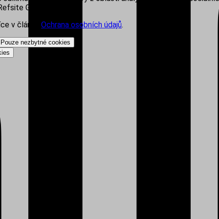
efsite Group s.r.o.
íce v článku
Ochrana osobních údajů
.
Pouze nezbytné cookies
kies