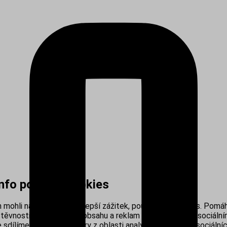
info používá cookies
mohli nabídnout co nejlepší zážitek, používáme cookies. Pomáh
těvnosti, personalizací obsahu a reklam i propojením se sociálním
sdílíme s našimi partnery z oblasti analytiky, reklamy a sociálníc