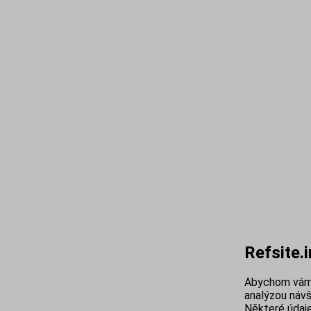
Refsite.
Abychom vám 
analýzou návš
Některé údaje 