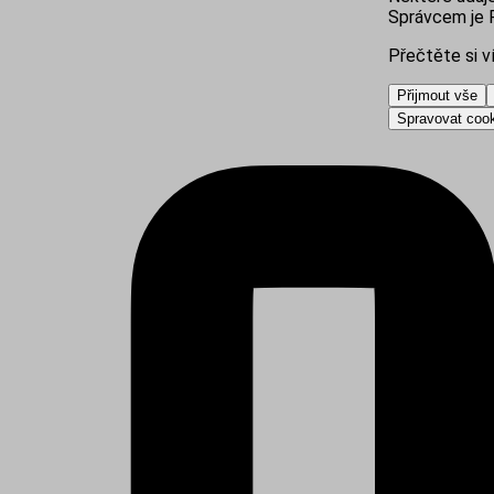
Správcem je R
Přečtěte si v
Přijmout vše
Spravovat coo