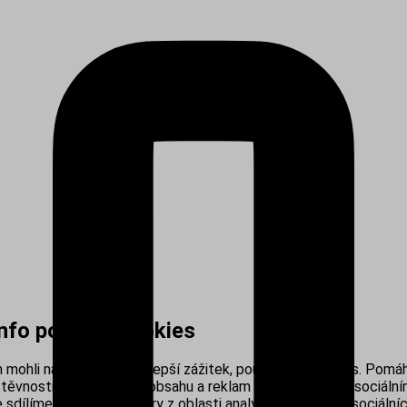
info používá cookies
mohli nabídnout co nejlepší zážitek, používáme cookies. Pomáh
těvnosti, personalizací obsahu a reklam i propojením se sociálním
sdílíme s našimi partnery z oblasti analytiky, reklamy a sociálníc