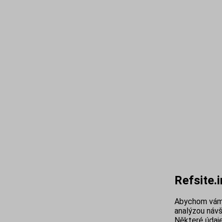
Refsite.
Abychom vám 
analýzou návš
Některé údaje 