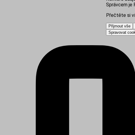
Správcem je R
Přečtěte si v
Přijmout vše
Spravovat coo