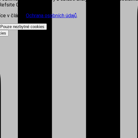
efsite Group s.r.o.
íce v článku
Ochrana osobních údajů
.
Pouze nezbytné cookies
kies