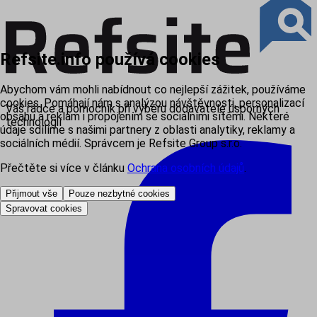
Refsite.info používá cookies
Abychom vám mohli nabídnout co nejlepší zážitek, používáme
cookies. Pomáhají nám s analýzou návštěvnosti, personalizací
Váš rádce a pomocník při výběru dodavatele úsporných
obsahu a reklam i propojením se sociálními sítěmi. Některé
technologií
údaje sdílíme s našimi partnery z oblasti analytiky, reklamy a
sociálních médií. Správcem je Refsite Group s.r.o.
Přečtěte si více v článku
Ochrana osobních údajů
.
Přijmout vše
Pouze nezbytné cookies
Spravovat cookies