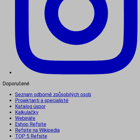
Doporučené
Seznam odborně způsobilých osob
Projektanti a specialisté
Katalog úspor
Kalkulačky
Webináře
Eshop Refsite
Refsite na Wikipedia
TOP 5 Refsite