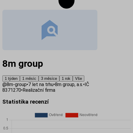
8m group
1 týden
1 měsíc
3 měsíce
1 rok
Vše
@
8m-group
•
7
let na trhu
•
8m group, a.s.
•
IČ
8371270
•
Realizační firma
Statistika recenzí