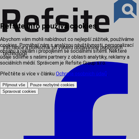
Refsite.info používá cookies
Abychom vám mohli nabídnout co nejlepší zážitek, používáme
cookies. Pomáhají nám s analýzou návštěvnosti, personalizací
Váš rádce a pomocník při výběru dodavatele úsporných
obsahu a reklam i propojením se sociálními sítěmi. Některé
technologií
údaje sdílíme s našimi partnery z oblasti analytiky, reklamy a
sociálních médií. Správcem je Refsite Group s.r.o.
Přečtěte si více v článku
Ochrana osobních údajů
.
Přijmout vše
Pouze nezbytné cookies
Spravovat cookies