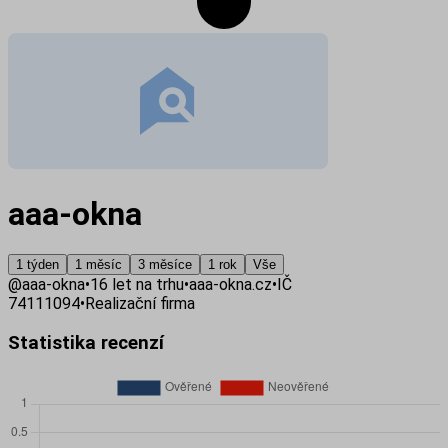
aaa-okna
1 týden
1 měsíc
3 měsíce
1 rok
Vše
@
aaa-okna
•
16
let na trhu
•
aaa-okna.cz
•
IČ
74111094
•
Realizační firma
Statistika recenzí