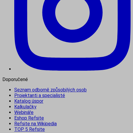
Doporučené
Seznam odborně způsobilých osob
Projektanti a specialisté
Katalog úspor
Kalkulačky
Webináře
Eshop Refsite
Refsite na Wikipedia
TOP 5 Refsite