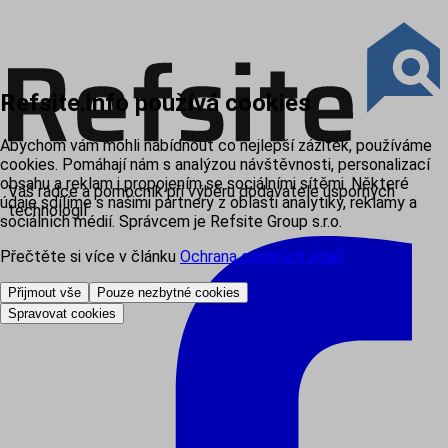
Refsite.info používá cookies
Abychom vám mohli nabídnout co nejlepší zážitek, používáme
cookies. Pomáhají nám s analýzou návštěvnosti, personalizací
obsahu a reklam i propojením se sociálními sítěmi. Některé
Váš rádce a pomocník při výběru dodavatele úsporných
údaje sdílíme s našimi partnery z oblasti analytiky, reklamy a
technologií
sociálních médií. Správcem je Refsite Group s.r.o.
Přečtěte si více v článku
Ochrana osobních údajů
.
Přijmout vše
Pouze nezbytné cookies
Spravovat cookies