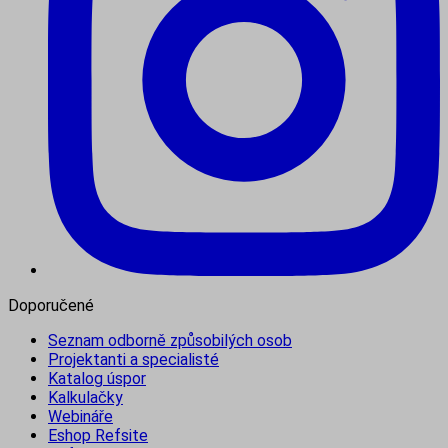
Doporučené
Seznam odborně způsobilých osob
Projektanti a specialisté
Katalog úspor
Kalkulačky
Webináře
Eshop Refsite