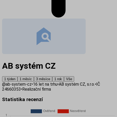
AB systém CZ
1 týden
1 měsíc
3 měsíce
1 rok
Vše
@
ab-system-cz
•
16
let na trhu
•
AB systém CZ, s.r.o.
•
IČ
24660353
•
Realizační firma
Statistika recenzí