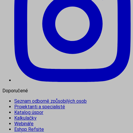
Doporučené
Seznam odborně způsobilých osob
Projektanti a specialisté
Katalog úspor
Kalkulačky
Webináře
Eshop Refsite