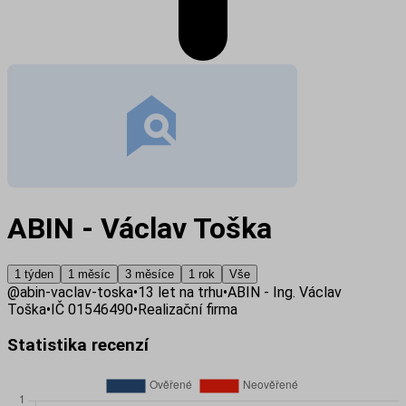
ABIN - Václav Toška
1 týden
1 měsíc
3 měsíce
1 rok
Vše
@
abin-vaclav-toska
•
13
let na trhu
•
ABIN - Ing. Václav
Toška
•
IČ
01546490
•
Realizační firma
Statistika recenzí