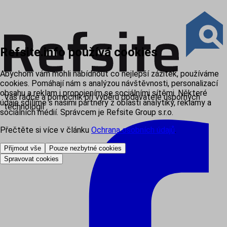
Refsite.info používá cookies
Abychom vám mohli nabídnout co nejlepší zážitek, používáme
cookies. Pomáhají nám s analýzou návštěvnosti, personalizací
obsahu a reklam i propojením se sociálními sítěmi. Některé
Váš rádce a pomocník při výběru dodavatele úsporných
údaje sdílíme s našimi partnery z oblasti analytiky, reklamy a
technologií
sociálních médií. Správcem je Refsite Group s.r.o.
Přečtěte si více v článku
Ochrana osobních údajů
.
Přijmout vše
Pouze nezbytné cookies
Spravovat cookies