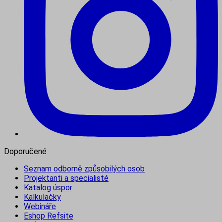
Doporučené
Seznam odborně způsobilých osob
Projektanti a specialisté
Katalog úspor
Kalkulačky
Webináře
Eshop Refsite