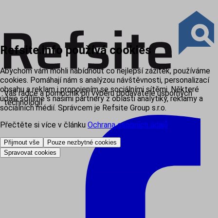
Refsite.info používá cookies
Abychom vám mohli nabídnout co nejlepší zážitek, používáme
cookies. Pomáhají nám s analýzou návštěvnosti, personalizací
obsahu a reklam i propojením se sociálními sítěmi. Některé
Váš rádce a pomocník při výběru dodavatele úsporných
údaje sdílíme s našimi partnery z oblasti analytiky, reklamy a
technologií
sociálních médií. Správcem je Refsite Group s.r.o.
Přečtěte si více v článku
Ochrana osobních údajů
.
Přijmout vše
Pouze nezbytné cookies
Spravovat cookies