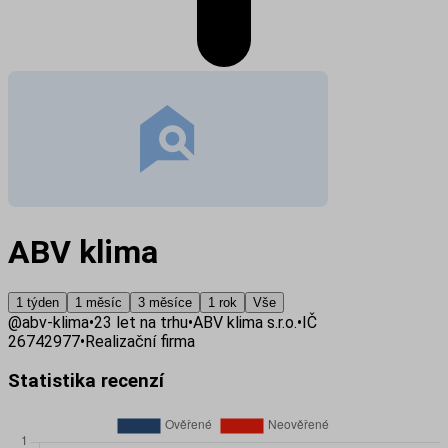
ABV klima
1 týden
1 měsíc
3 měsíce
1 rok
Vše
@
abv-klima
•
23
let na trhu
•
ABV klima s.r.o.
•
IČ
26742977
•
Realizační firma
Statistika recenzí