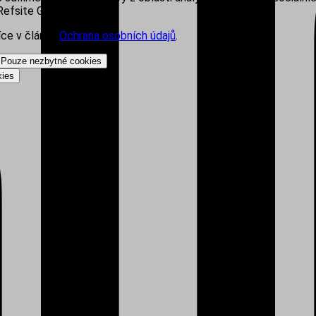
efsite Group s.r.o.
íce v článku
Ochrana osobních údajů
.
Pouze nezbytné cookies
kies