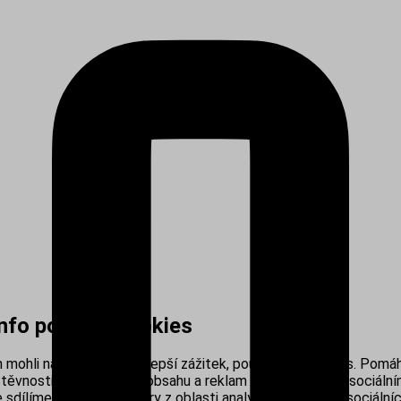
info používá cookies
mohli nabídnout co nejlepší zážitek, používáme cookies. Pomáh
těvnosti, personalizací obsahu a reklam i propojením se sociálním
sdílíme s našimi partnery z oblasti analytiky, reklamy a sociálníc