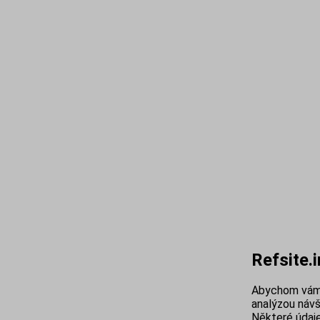
Refsite.
Abychom vám 
analýzou návš
Některé údaje 