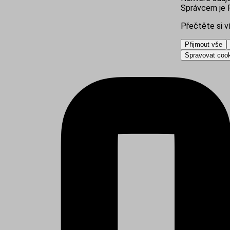
Správcem je R
Přečtěte si v
Přijmout vše
Spravovat coo