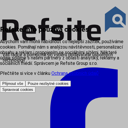
Refsite.info používá cookies
Abychom vám mohli nabídnout co nejlepší zážitek, používáme
cookies. Pomáhají nám s analýzou návštěvnosti, personalizací
obsahu a reklam i propojením se sociálními sítěmi. Některé
Váš rádce a pomocník při výběru dodavatele úsporných
údaje sdílíme s našimi partnery z oblasti analytiky, reklamy a
technologií
sociálních médií. Správcem je Refsite Group s.r.o.
Přečtěte si více v článku
Ochrana osobních údajů
.
Přijmout vše
Pouze nezbytné cookies
Spravovat cookies