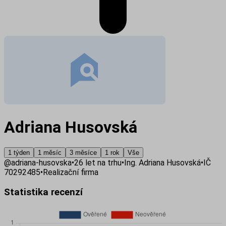
Adriana Husovská
1 týden
1 měsíc
3 měsíce
1 rok
Vše
@
adriana-husovska
•
26
let na trhu
•
Ing. Adriana Husovská
•
IČ
70292485
•
Realizační firma
Statistika recenzí