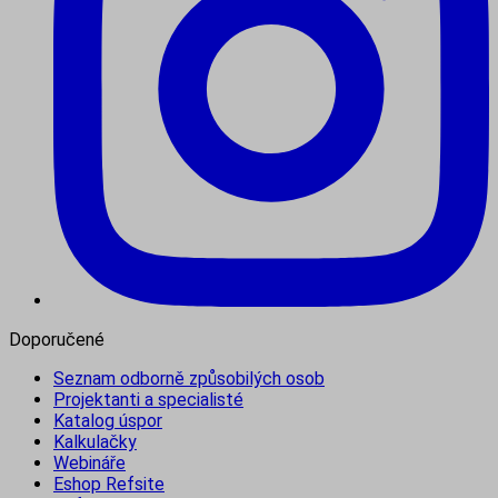
Doporučené
Seznam odborně způsobilých osob
Projektanti a specialisté
Katalog úspor
Kalkulačky
Webináře
Eshop Refsite