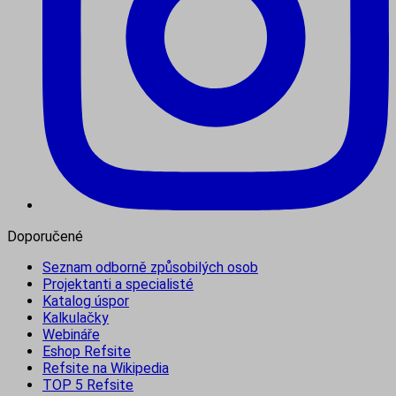
Doporučené
Seznam odborně způsobilých osob
Projektanti a specialisté
Katalog úspor
Kalkulačky
Webináře
Eshop Refsite
Refsite na Wikipedia
TOP 5 Refsite