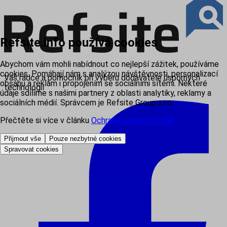
Refsite.info používá cookies
Abychom vám mohli nabídnout co nejlepší zážitek, používáme
cookies. Pomáhají nám s analýzou návštěvnosti, personalizací
Váš rádce a pomocník při výběru dodavatele úsporných
obsahu a reklam i propojením se sociálními sítěmi. Některé
technologií
údaje sdílíme s našimi partnery z oblasti analytiky, reklamy a
sociálních médií. Správcem je Refsite Group s.r.o.
Přečtěte si více v článku
Ochrana osobních údajů
.
Přijmout vše
Pouze nezbytné cookies
Spravovat cookies