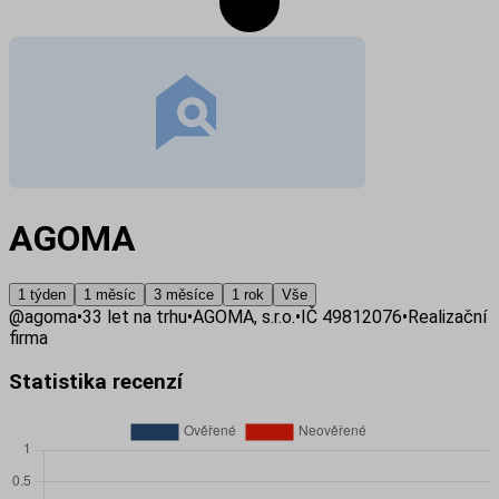
AGOMA
1 týden
1 měsíc
3 měsíce
1 rok
Vše
@
agoma
•
33
let na trhu
•
AGOMA, s.r.o.
•
IČ
49812076
•
Realizační
firma
Statistika recenzí