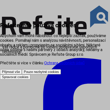
Refsite.info používá cookies
Abychom vám mohli nabídnout co nejlepší zážitek, používáme
cookies. Pomáhají nám s analýzou návštěvnosti, personalizací
obsahu a reklam i propojením se sociálními sítěmi. Některé
Váš rádce a pomocník při výběru dodavatele úsporných
údaje sdílíme s našimi partnery z oblasti analytiky, reklamy a
technologií
sociálních médií. Správcem je Refsite Group s.r.o.
Přečtěte si více v článku
Ochrana osobních údajů
.
Přijmout vše
Pouze nezbytné cookies
Spravovat cookies