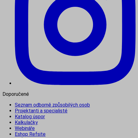
Doporučené
Seznam odborně způsobilých osob
Projektanti a specialisté
Katalog úspor
Kalkulačky
Webináře
Eshop Refsite