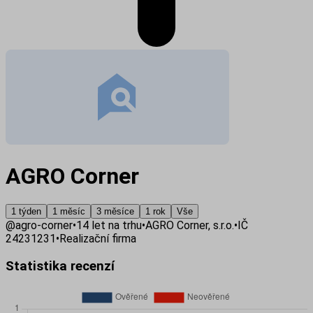
AGRO Corner
1 týden
1 měsíc
3 měsíce
1 rok
Vše
@
agro-corner
•
14
let na trhu
•
AGRO Corner, s.r.o.
•
IČ
24231231
•
Realizační firma
Statistika recenzí