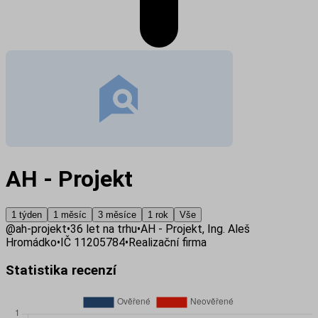
AH - Projekt
1 týden
1 měsíc
3 měsíce
1 rok
Vše
@
ah-projekt
•
36
let na trhu
•
AH - Projekt, Ing. Aleš
Hromádko
•
IČ
11205784
•
Realizační firma
Statistika recenzí