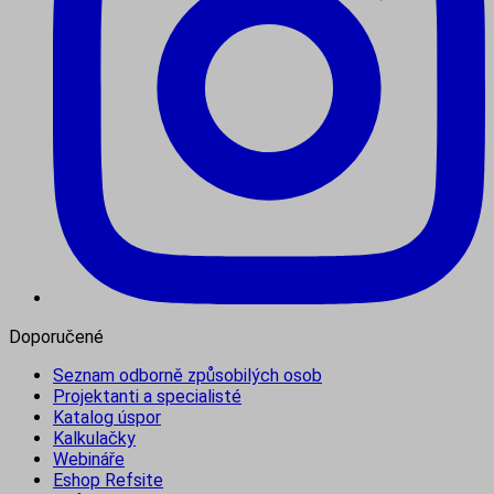
Doporučené
Seznam odborně způsobilých osob
Projektanti a specialisté
Katalog úspor
Kalkulačky
Webináře
Eshop Refsite