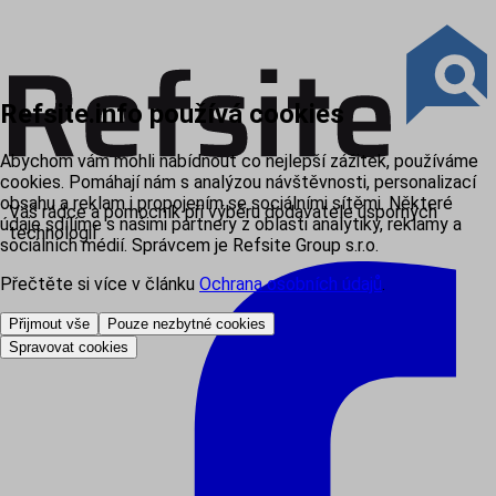
Refsite.info používá cookies
Abychom vám mohli nabídnout co nejlepší zážitek, používáme
cookies. Pomáhají nám s analýzou návštěvnosti, personalizací
obsahu a reklam i propojením se sociálními sítěmi. Některé
Váš rádce a pomocník při výběru dodavatele úsporných
údaje sdílíme s našimi partnery z oblasti analytiky, reklamy a
technologií
sociálních médií. Správcem je Refsite Group s.r.o.
Přečtěte si více v článku
Ochrana osobních údajů
.
Přijmout vše
Pouze nezbytné cookies
Spravovat cookies