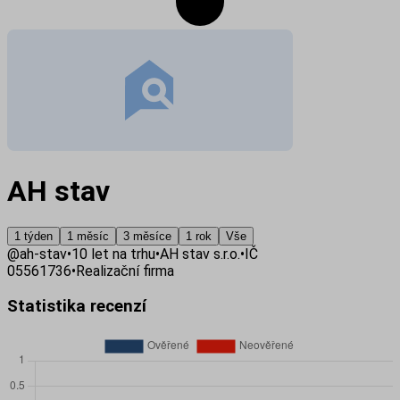
AH stav
1 týden
1 měsíc
3 měsíce
1 rok
Vše
@
ah-stav
•
10
let na trhu
•
AH stav s.r.o.
•
IČ
05561736
•
Realizační firma
Statistika recenzí