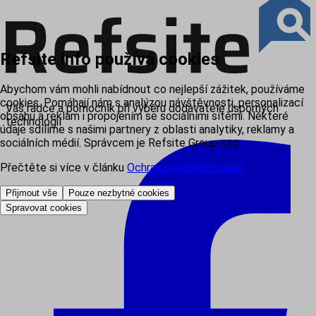
Refsite.info používá cookies
Abychom vám mohli nabídnout co nejlepší zážitek, používáme
cookies. Pomáhají nám s analýzou návštěvnosti, personalizací
Váš rádce a pomocník při výběru dodavatele úsporných
obsahu a reklam i propojením se sociálními sítěmi. Některé
technologií
údaje sdílíme s našimi partnery z oblasti analytiky, reklamy a
sociálních médií. Správcem je Refsite Group s.r.o.
Přečtěte si více v článku
Ochrana osobních údajů
.
Přijmout vše
Pouze nezbytné cookies
Spravovat cookies