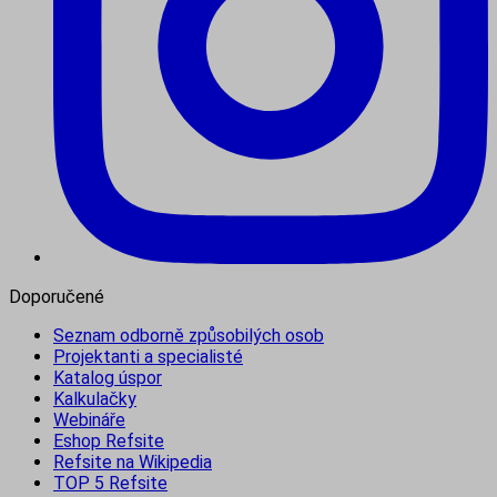
Doporučené
Seznam odborně způsobilých osob
Projektanti a specialisté
Katalog úspor
Kalkulačky
Webináře
Eshop Refsite
Refsite na Wikipedia
TOP 5 Refsite