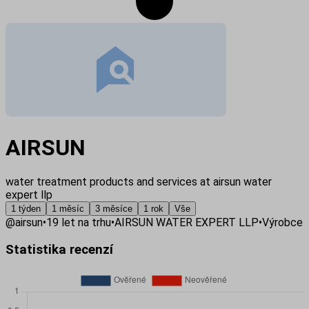
AIRSUN
water treatment products and services at airsun water
expert llp
1 týden
1 měsíc
3 měsíce
1 rok
Vše
@
airsun
•
19
let na trhu
•
AIRSUN WATER EXPERT LLP
•
Výrobce
Statistika recenzí