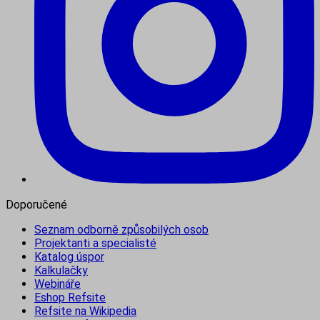
Doporučené
Seznam odborně způsobilých osob
Projektanti a specialisté
Katalog úspor
Kalkulačky
Webináře
Eshop Refsite
Refsite na Wikipedia