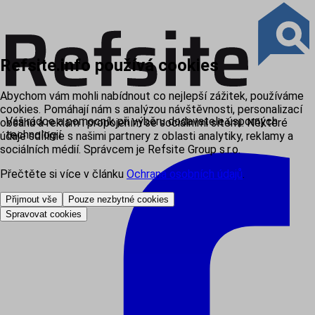
Refsite.info používá cookies
Abychom vám mohli nabídnout co nejlepší zážitek, používáme
cookies. Pomáhají nám s analýzou návštěvnosti, personalizací
Váš rádce a pomocník při výběru dodavatele úsporných
obsahu a reklam i propojením se sociálními sítěmi. Některé
technologií
údaje sdílíme s našimi partnery z oblasti analytiky, reklamy a
sociálních médií. Správcem je Refsite Group s.r.o.
Přečtěte si více v článku
Ochrana osobních údajů
.
Přijmout vše
Pouze nezbytné cookies
Spravovat cookies