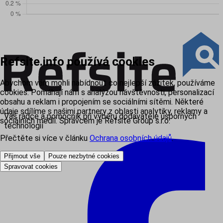
Refsite.info používá cookies
Abychom vám mohli nabídnout co nejlepší zážitek, používáme
cookies. Pomáhají nám s analýzou návštěvnosti, personalizací
obsahu a reklam i propojením se sociálními sítěmi. Některé
údaje sdílíme s našimi partnery z oblasti analytiky, reklamy a
Váš rádce a pomocník při výběru dodavatele úsporných
sociálních médií. Správcem je Refsite Group s.r.o.
technologií
Přečtěte si více v článku
Ochrana osobních údajů
.
Přijmout vše
Pouze nezbytné cookies
Spravovat cookies