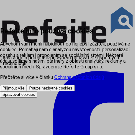
Refsite.info používá cookies
Abychom vám mohli nabídnout co nejlepší zážitek, používáme
cookies. Pomáhají nám s analýzou návštěvnosti, personalizací
obsahu a reklam i propojením se sociálními sítěmi. Některé
Váš rádce a pomocník při výběru dodavatele úsporných
údaje sdílíme s našimi partnery z oblasti analytiky, reklamy a
technologií
sociálních médií. Správcem je Refsite Group s.r.o.
Přečtěte si více v článku
Ochrana osobních údajů
.
Přijmout vše
Pouze nezbytné cookies
Spravovat cookies