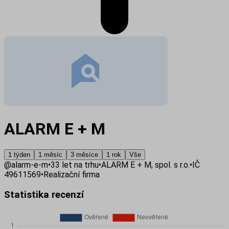
ALARM E + M
1 týden
1 měsíc
3 měsíce
1 rok
Vše
@
alarm-e-m
•
33
let na trhu
•
ALARM E + M, spol. s r.o.
•
IČ
49611569
•
Realizační firma
Statistika recenzí