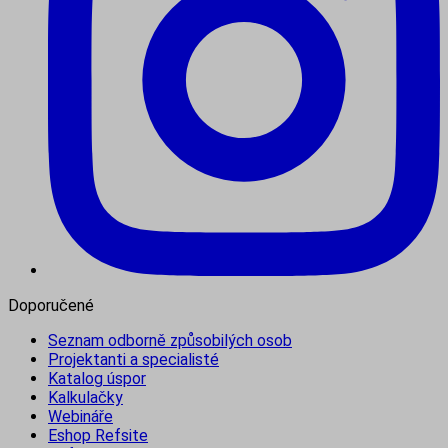
Doporučené
Seznam odborně způsobilých osob
Projektanti a specialisté
Katalog úspor
Kalkulačky
Webináře
Eshop Refsite