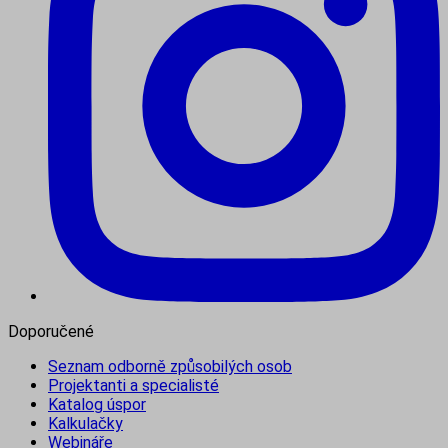
Doporučené
Seznam odborně způsobilých osob
Projektanti a specialisté
Katalog úspor
Kalkulačky
Webináře