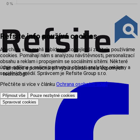
Refsite.info používá cookies
Abychom vám mohli nabídnout co nejlepší zážitek, používáme
cookies. Pomáhají nám s analýzou návštěvnosti, personalizací
obsahu a reklam i propojením se sociálními sítěmi. Některé
údaje sdílíme s našimi partnery z oblasti analytiky, reklamy a
Váš rádce a pomocník při výběru dodavatele úsporných
sociálních médií. Správcem je Refsite Group s.r.o.
technologií
Přečtěte si více v článku
Ochrana osobních údajů
.
Přijmout vše
Pouze nezbytné cookies
Spravovat cookies