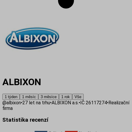
ALBIXON
1 týden
1 měsíc
3 měsíce
1 rok
Vše
@
albixon
•
27
let na trhu
•
ALBIXON a.s.
•
IČ
26117274
•
Realizační
firma
Statistika recenzí