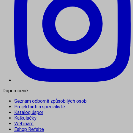
Doporučené
Seznam odborně způsobilých osob
Projektanti a specialisté
Katalog úspor
Kalkulačky
Webináře
Eshop Refsite