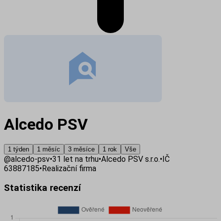
Alcedo PSV
1 týden
1 měsíc
3 měsíce
1 rok
Vše
@
alcedo-psv
•
31
let na trhu
•
Alcedo PSV s.r.o.
•
IČ
63887185
•
Realizační firma
Statistika recenzí