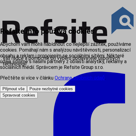
Refsite.info používá cookies
Abychom vám mohli nabídnout co nejlepší zážitek, používáme
cookies. Pomáhají nám s analýzou návštěvnosti, personalizací
obsahu a reklam i propojením se sociálními sítěmi. Některé
Váš rádce a pomocník při výběru dodavatele úsporných
údaje sdílíme s našimi partnery z oblasti analytiky, reklamy a
technologií
sociálních médií. Správcem je Refsite Group s.r.o.
Přečtěte si více v článku
Ochrana osobních údajů
.
Přijmout vše
Pouze nezbytné cookies
Spravovat cookies