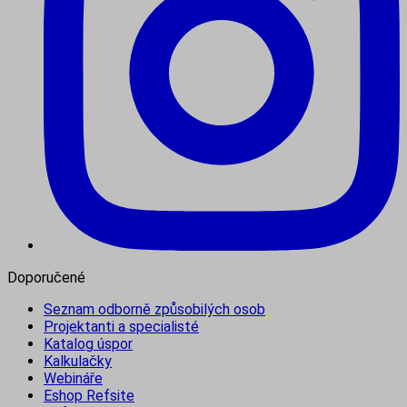
Doporučené
Seznam odborně způsobilých osob
Projektanti a specialisté
Katalog úspor
Kalkulačky
Webináře
Eshop Refsite