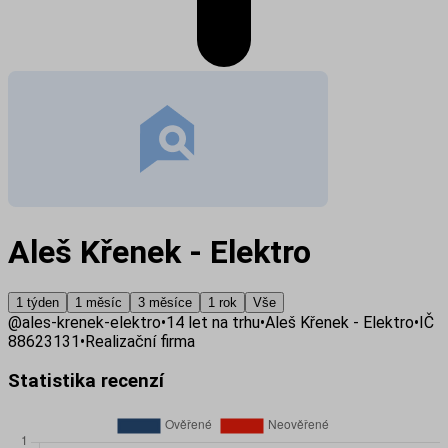
Aleš Křenek - Elektro
1 týden
1 měsíc
3 měsíce
1 rok
Vše
@
ales-krenek-elektro
•
14
let na trhu
•
Aleš Křenek - Elektro
•
IČ
88623131
•
Realizační firma
Statistika recenzí