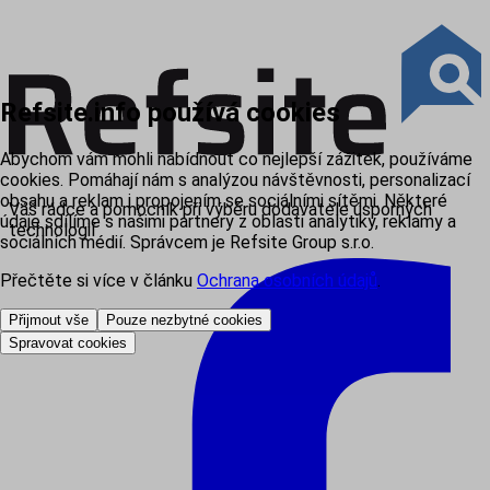
Refsite.info používá cookies
Abychom vám mohli nabídnout co nejlepší zážitek, používáme
cookies. Pomáhají nám s analýzou návštěvnosti, personalizací
obsahu a reklam i propojením se sociálními sítěmi. Některé
Váš rádce a pomocník při výběru dodavatele úsporných
údaje sdílíme s našimi partnery z oblasti analytiky, reklamy a
technologií
sociálních médií. Správcem je Refsite Group s.r.o.
Přečtěte si více v článku
Ochrana osobních údajů
.
Přijmout vše
Pouze nezbytné cookies
Spravovat cookies