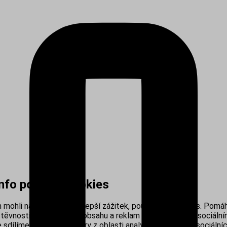
info používá cookies
mohli nabídnout co nejlepší zážitek, používáme cookies. Pomáh
těvnosti, personalizací obsahu a reklam i propojením se sociálním
sdílíme s našimi partnery z oblasti analytiky, reklamy a sociálníc