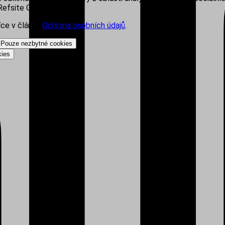
efsite Group s.r.o.
íce v článku
Ochrana osobních údajů
.
Pouze nezbytné cookies
kies