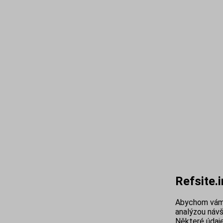
Refsite.
Abychom vám 
analýzou návš
Některé údaje 