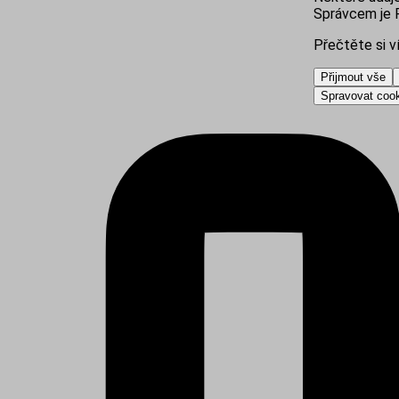
Správcem je R
Přečtěte si v
Přijmout vše
Spravovat coo