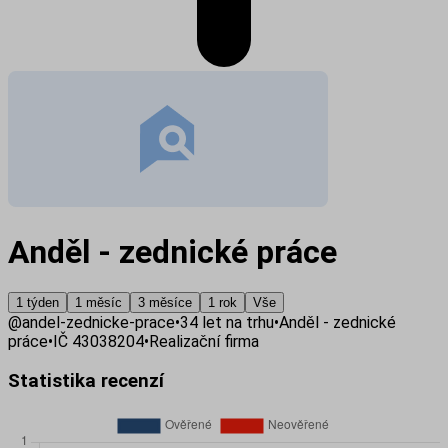
Anděl - zednické práce
1 týden
1 měsíc
3 měsíce
1 rok
Vše
@
andel-zednicke-prace
•
34
let na trhu
•
Anděl - zednické
práce
•
IČ
43038204
•
Realizační firma
Statistika recenzí