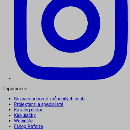
Doporučené
Seznam odborně způsobilých osob
Projektanti a specialisté
Katalog úspor
Kalkulačky
Webináře
Eshop Refsite