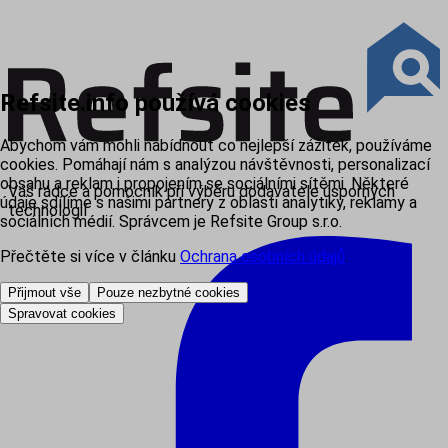
Refsite.info používá cookies
Abychom vám mohli nabídnout co nejlepší zážitek, používáme
cookies. Pomáhají nám s analýzou návštěvnosti, personalizací
obsahu a reklam i propojením se sociálními sítěmi. Některé
Váš rádce a pomocník při výběru dodavatele úsporných
údaje sdílíme s našimi partnery z oblasti analytiky, reklamy a
technologií
sociálních médií. Správcem je Refsite Group s.r.o.
Přečtěte si více v článku
Ochrana osobních údajů
.
Přijmout vše
Pouze nezbytné cookies
Spravovat cookies