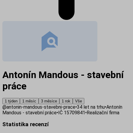
Antonín Mandous - stavební
práce
1 týden
1 měsíc
3 měsíce
1 rok
Vše
@
antonin-mandous-stavebni-prace
•
34
let na trhu
•
Antonín
Mandous - stavební práce
•
IČ
15709841
•
Realizační firma
Statistika recenzí