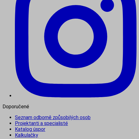
Doporučené
Seznam odborně způsobilých osob
Projektanti a specialisté
Katalog úspor
Kalkulačky