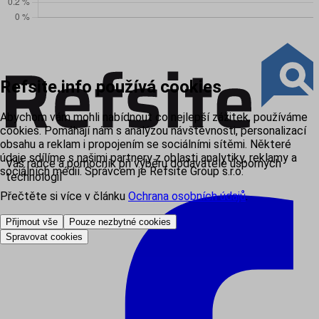
Refsite.info používá cookies
Abychom vám mohli nabídnout co nejlepší zážitek, používáme
cookies. Pomáhají nám s analýzou návštěvnosti, personalizací
obsahu a reklam i propojením se sociálními sítěmi. Některé
údaje sdílíme s našimi partnery z oblasti analytiky, reklamy a
Váš rádce a pomocník při výběru dodavatele úsporných
sociálních médií. Správcem je Refsite Group s.r.o.
technologií
Přečtěte si více v článku
Ochrana osobních údajů
.
Přijmout vše
Pouze nezbytné cookies
Spravovat cookies