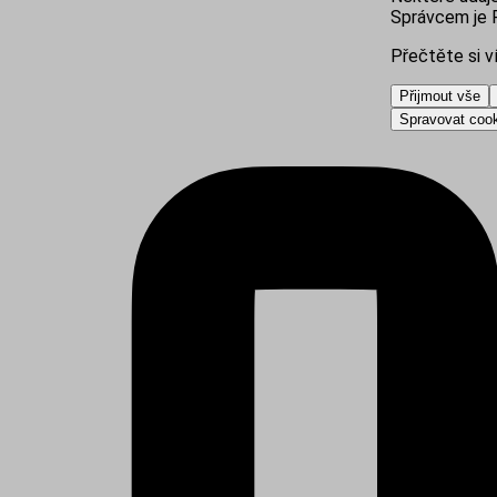
Správcem je R
Přečtěte si v
Přijmout vše
Spravovat coo