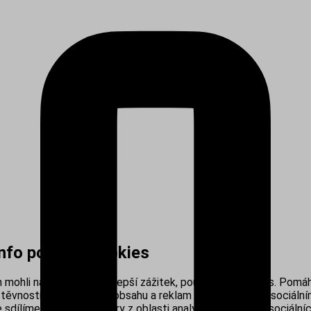
info používá cookies
mohli nabídnout co nejlepší zážitek, používáme cookies. Pomáh
těvnosti, personalizací obsahu a reklam i propojením se sociálním
sdílíme s našimi partnery z oblasti analytiky, reklamy a sociálníc