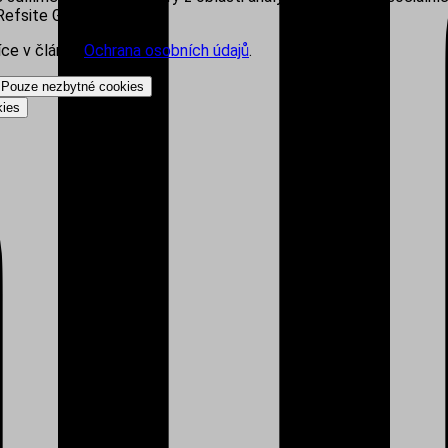
efsite Group s.r.o.
íce v článku
Ochrana osobních údajů
.
Pouze nezbytné cookies
kies