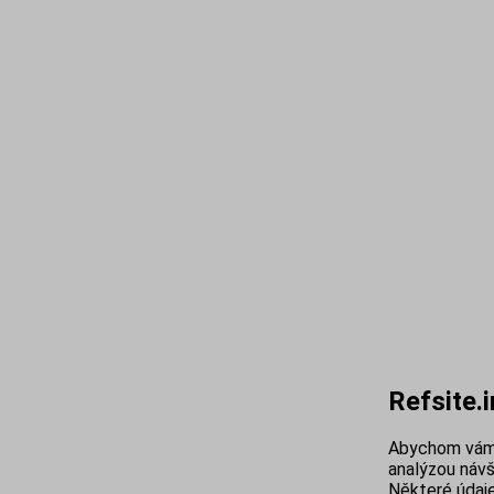
Refsite.
Abychom vám 
analýzou návš
Některé údaje 