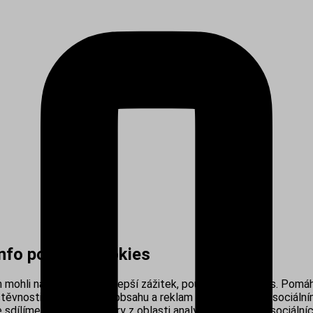
info používá cookies
mohli nabídnout co nejlepší zážitek, používáme cookies. Pomáh
těvnosti, personalizací obsahu a reklam i propojením se sociálním
sdílíme s našimi partnery z oblasti analytiky, reklamy a sociálníc