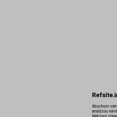
Refsite.
Abychom vám 
analýzou návš
Některé údaje 