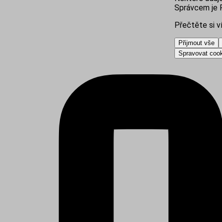
Správcem je R
Přečtěte si v
Přijmout vše
Spravovat coo