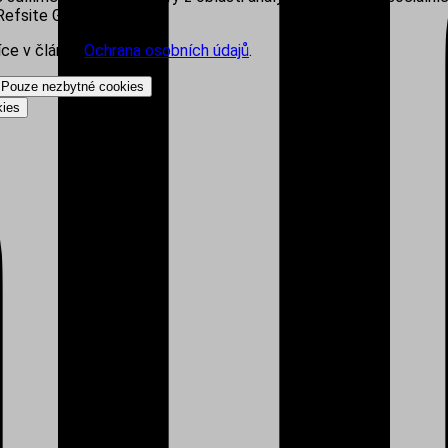
efsite Group s.r.o.
íce v článku
Ochrana osobních údajů
.
Pouze nezbytné cookies
kies