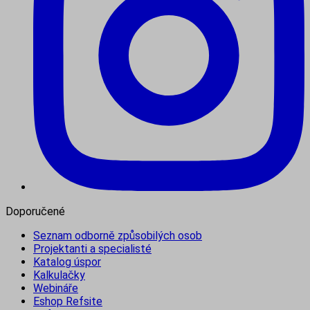
Doporučené
Seznam odborně způsobilých osob
Projektanti a specialisté
Katalog úspor
Kalkulačky
Webináře
Eshop Refsite