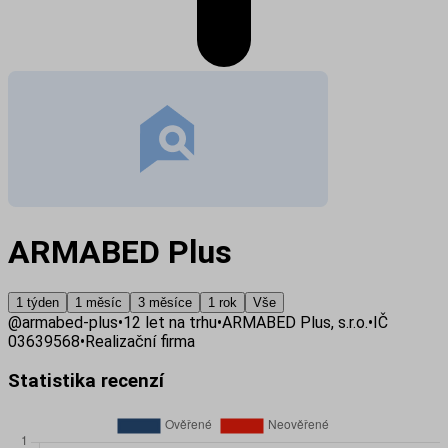
ARMABED Plus
1 týden
1 měsíc
3 měsíce
1 rok
Vše
@
armabed-plus
•
12
let na trhu
•
ARMABED Plus, s.r.o.
•
IČ
03639568
•
Realizační firma
Statistika recenzí