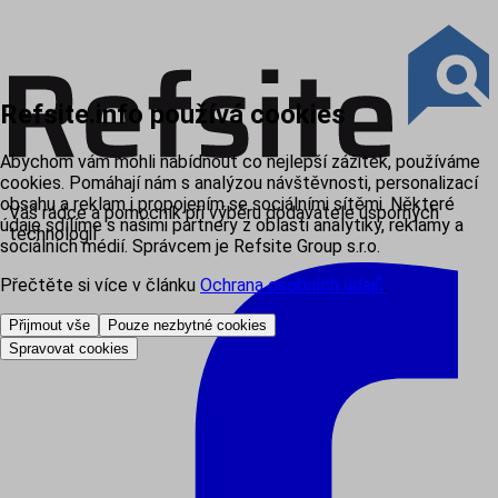
Refsite.info používá cookies
Abychom vám mohli nabídnout co nejlepší zážitek, používáme
cookies. Pomáhají nám s analýzou návštěvnosti, personalizací
obsahu a reklam i propojením se sociálními sítěmi. Některé
Váš rádce a pomocník při výběru dodavatele úsporných
údaje sdílíme s našimi partnery z oblasti analytiky, reklamy a
technologií
sociálních médií. Správcem je Refsite Group s.r.o.
Přečtěte si více v článku
Ochrana osobních údajů
.
Přijmout vše
Pouze nezbytné cookies
Spravovat cookies