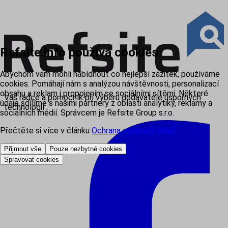
Refsite.info používá cookies
Abychom vám mohli nabídnout co nejlepší zážitek, používáme
cookies. Pomáhají nám s analýzou návštěvnosti, personalizací
obsahu a reklam i propojením se sociálními sítěmi. Některé
Váš rádce a pomocník při výběru dodavatele úsporných
údaje sdílíme s našimi partnery z oblasti analytiky, reklamy a
technologií
sociálních médií. Správcem je Refsite Group s.r.o.
Přečtěte si více v článku
Ochrana osobních údajů
.
Přijmout vše
Pouze nezbytné cookies
Spravovat cookies