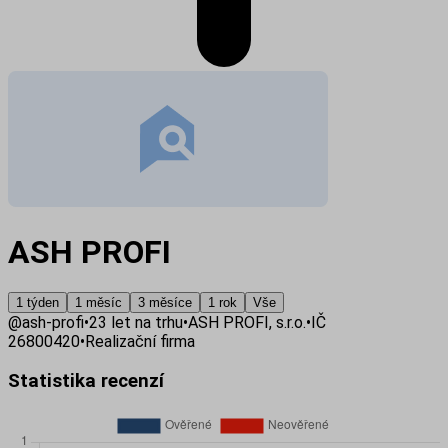
ASH PROFI
1 týden
1 měsíc
3 měsíce
1 rok
Vše
@
ash-profi
•
23
let na trhu
•
ASH PROFI, s.r.o.
•
IČ
26800420
•
Realizační firma
Statistika recenzí