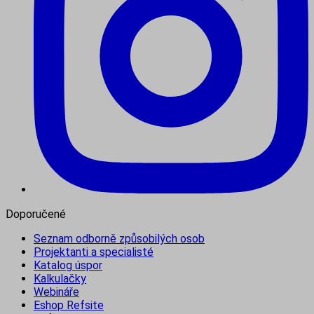
Doporučené
Seznam odborně způsobilých osob
Projektanti a specialisté
Katalog úspor
Kalkulačky
Webináře
Eshop Refsite