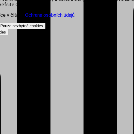
efsite Group s.r.o.
íce v článku
Ochrana osobních údajů
.
Pouze nezbytné cookies
kies