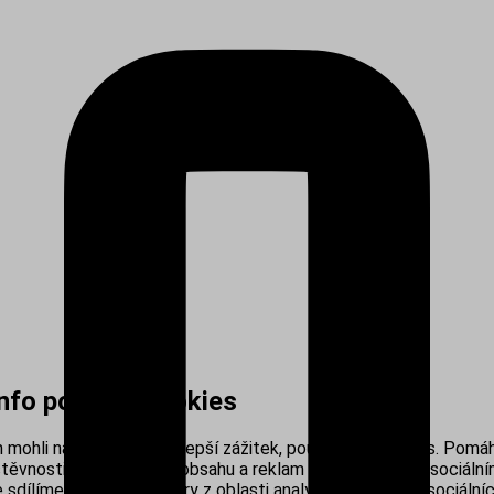
info používá cookies
mohli nabídnout co nejlepší zážitek, používáme cookies. Pomáh
těvnosti, personalizací obsahu a reklam i propojením se sociálním
sdílíme s našimi partnery z oblasti analytiky, reklamy a sociálníc