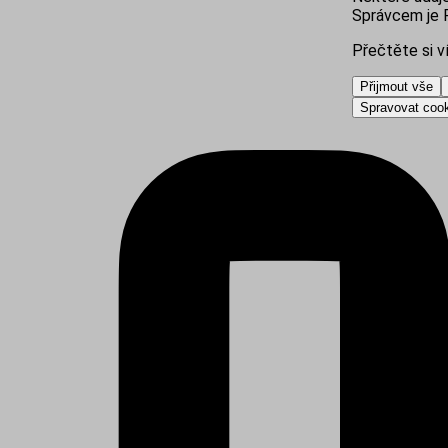
Správcem je R
Přečtěte si v
Přijmout vše
Spravovat coo