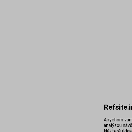
Refsite.
Abychom vám 
analýzou návš
Některé údaje 