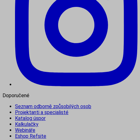
Doporučené
Seznam odborně způsobilých osob
Projektanti a specialisté
Katalog úspor
Kalkulačky
Webináře
Eshop Refsite