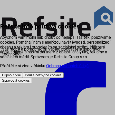
Refsite.info používá cookies
Abychom vám mohli nabídnout co nejlepší zážitek, používáme
cookies. Pomáhají nám s analýzou návštěvnosti, personalizací
obsahu a reklam i propojením se sociálními sítěmi. Některé
Váš rádce a pomocník při výběru dodavatele úsporných
údaje sdílíme s našimi partnery z oblasti analytiky, reklamy a
technologií
sociálních médií. Správcem je Refsite Group s.r.o.
Přečtěte si více v článku
Ochrana osobních údajů
.
Přijmout vše
Pouze nezbytné cookies
Spravovat cookies