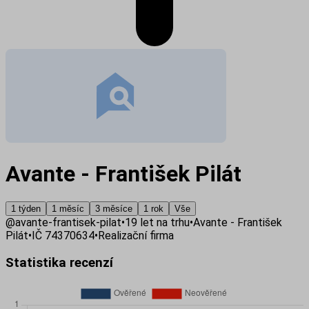
Avante - František Pilát
1 týden
1 měsíc
3 měsíce
1 rok
Vše
@
avante-frantisek-pilat
•
19
let na trhu
•
Avante - František
Pilát
•
IČ
74370634
•
Realizační firma
Statistika recenzí