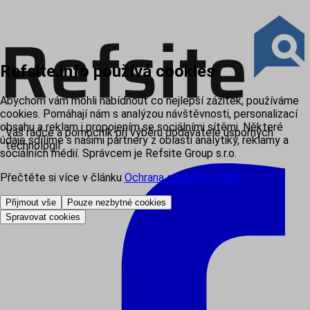
Refsite.info používá cookies
Abychom vám mohli nabídnout co nejlepší zážitek, používáme
cookies. Pomáhají nám s analýzou návštěvnosti, personalizací
obsahu a reklam i propojením se sociálními sítěmi. Některé
Váš rádce a pomocník při výběru dodavatele úsporných
údaje sdílíme s našimi partnery z oblasti analytiky, reklamy a
technologií
sociálních médií. Správcem je Refsite Group s.r.o.
Přečtěte si více v článku
Ochrana osobních údajů
.
Přijmout vše
Pouze nezbytné cookies
Spravovat cookies