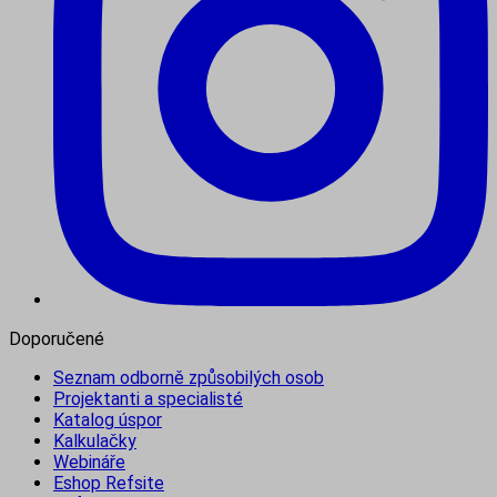
Doporučené
Seznam odborně způsobilých osob
Projektanti a specialisté
Katalog úspor
Kalkulačky
Webináře
Eshop Refsite