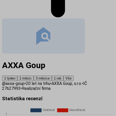
AXXA Goup
1 týden
1 měsíc
3 měsíce
1 rok
Vše
@
axxa-goup
•
20
let na trhu
•
AXXA Goup, s.r.o.
•
IČ
27627993
•
Realizační firma
Statistika recenzí