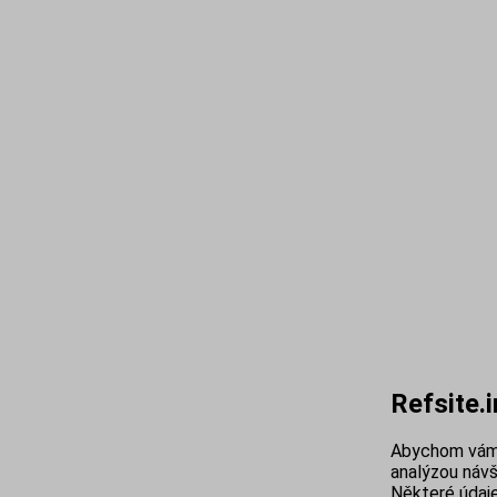
Refsite.
Abychom vám 
analýzou návš
Některé údaje 