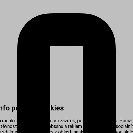
info používá cookies
mohli nabídnout co nejlepší zážitek, používáme cookies. Pomáh
těvnosti, personalizací obsahu a reklam i propojením se sociálním
sdílíme s našimi partnery z oblasti analytiky, reklamy a sociálníc