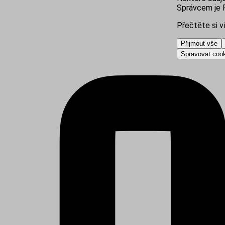
Správcem je R
Přečtěte si v
Přijmout vše
Spravovat coo