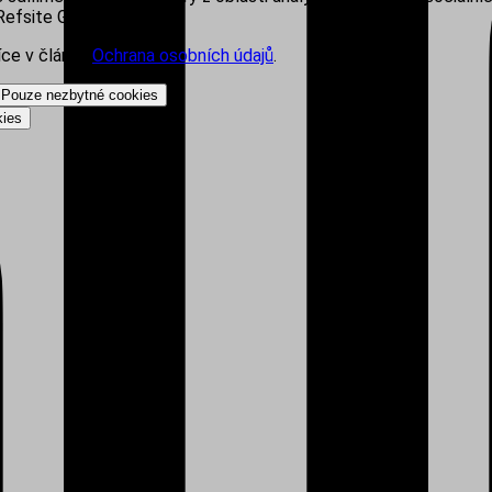
efsite Group s.r.o.
íce v článku
Ochrana osobních údajů
.
Pouze nezbytné cookies
kies