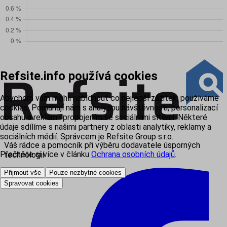
Refsite.info používá cookies
Abychom vám mohli nabídnout co nejlepší zážitek, používáme
cookies. Pomáhají nám s analýzou návštěvnosti, personalizací
obsahu a reklam i propojením se sociálními sítěmi. Některé
údaje sdílíme s našimi partnery z oblasti analytiky, reklamy a
sociálních médií. Správcem je Refsite Group s.r.o.
Váš rádce a pomocník při výběru dodavatele úsporných
Přečtěte si více v článku
Ochrana osobních údajů
.
technologií
Přijmout vše
Pouze nezbytné cookies
Spravovat cookies