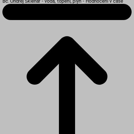
Bc. Ondřej Sklenář - voda, topení, plyn - Hodnocení v čase