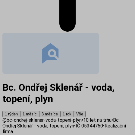
Bc. Ondřej Sklenář - voda,
topení, plyn
1 týden
1 měsíc
3 měsíce
1 rok
Vše
@
bc-ondrej-sklenar-voda-topeni-plyn
•
10
let na trhu
•
Bc.
Ondřej Sklenář - voda, topení, plyn
•
IČ
05344760
•
Realizační
firma