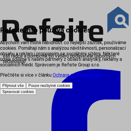
Refsite.info používá cookies
Abychom vám mohli nabídnout co nejlepší zážitek, používáme
cookies. Pomáhají nám s analýzou návštěvnosti, personalizací
obsahu a reklam i propojením se sociálními sítěmi. Některé
Váš rádce a pomocník při výběru dodavatele úsporných
údaje sdílíme s našimi partnery z oblasti analytiky, reklamy a
technologií
sociálních médií. Správcem je Refsite Group s.r.o.
Přečtěte si více v článku
Ochrana osobních údajů
.
Přijmout vše
Pouze nezbytné cookies
Spravovat cookies