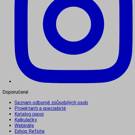
Doporučené
Seznam odborně způsobilých osob
Projektanti a specialisté
Katalog úspor
Kalkulačky
Webináře
Eshop Refsite