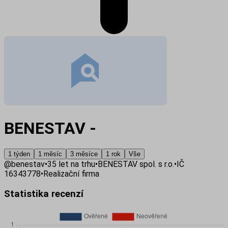
BENESTAV -
1 týden
1 měsíc
3 měsíce
1 rok
Vše
@
benestav
•
35
let na trhu
•
BENESTAV spol. s r.o.
•
IČ
16343778
•
Realizační firma
Statistika recenzí