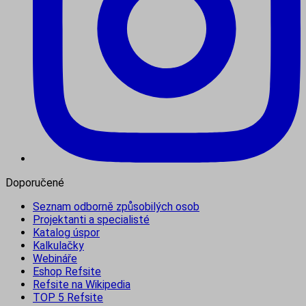
Doporučené
Seznam odborně způsobilých osob
Projektanti a specialisté
Katalog úspor
Kalkulačky
Webináře
Eshop Refsite
Refsite na Wikipedia
TOP 5 Refsite