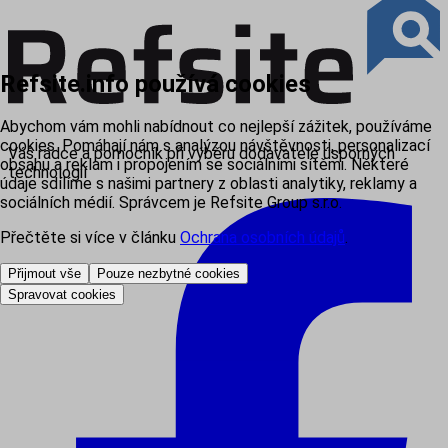
Refsite.info používá cookies
Abychom vám mohli nabídnout co nejlepší zážitek, používáme
cookies. Pomáhají nám s analýzou návštěvnosti, personalizací
Váš rádce a pomocník při výběru dodavatele úsporných
obsahu a reklam i propojením se sociálními sítěmi. Některé
technologií
údaje sdílíme s našimi partnery z oblasti analytiky, reklamy a
sociálních médií. Správcem je Refsite Group s.r.o.
Přečtěte si více v článku
Ochrana osobních údajů
.
Přijmout vše
Pouze nezbytné cookies
Spravovat cookies