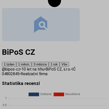
BiPoS CZ
1 týden
1 měsíc
3 měsíce
1 rok
Vše
@
bipos-cz
•
10
let na trhu
•
BiPoS CZ, s.r.o.
•
IČ
04802845
•
Realizační firma
Statistika recenzí