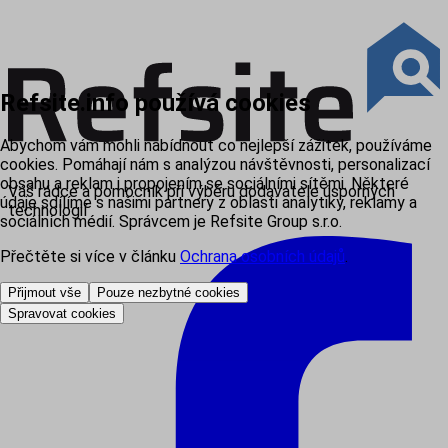
Refsite.info používá cookies
Abychom vám mohli nabídnout co nejlepší zážitek, používáme
cookies. Pomáhají nám s analýzou návštěvnosti, personalizací
obsahu a reklam i propojením se sociálními sítěmi. Některé
Váš rádce a pomocník při výběru dodavatele úsporných
údaje sdílíme s našimi partnery z oblasti analytiky, reklamy a
technologií
sociálních médií. Správcem je Refsite Group s.r.o.
Přečtěte si více v článku
Ochrana osobních údajů
.
Přijmout vše
Pouze nezbytné cookies
Spravovat cookies