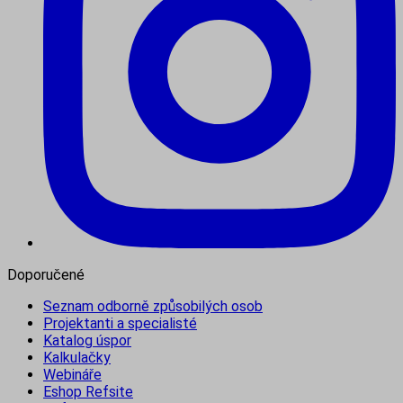
Doporučené
Seznam odborně způsobilých osob
Projektanti a specialisté
Katalog úspor
Kalkulačky
Webináře
Eshop Refsite