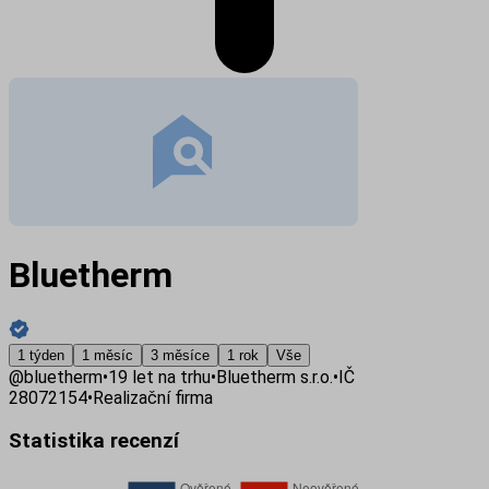
Bluetherm
1 týden
1 měsíc
3 měsíce
1 rok
Vše
@
bluetherm
•
19
let na trhu
•
Bluetherm s.r.o.
•
IČ
28072154
•
Realizační firma
Statistika recenzí