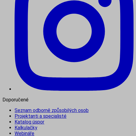
Doporučené
Seznam odborně způsobilých osob
Projektanti a specialisté
Katalog úspor
Kalkulačky
Webináře