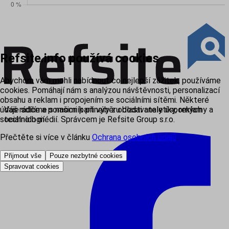
Refsite.info používá cookies
Abychom vám mohli nabídnout co nejlepší zážitek, používáme
cookies. Pomáhají nám s analýzou návštěvnosti, personalizací
obsahu a reklam i propojením se sociálními sítěmi. Některé
údaje sdílíme s našimi partnery z oblasti analytiky, reklamy a
Váš rádce a pomocník při výběru dodavatele úsporných
sociálních médií. Správcem je Refsite Group s.r.o.
technologií
Přečtěte si více v článku
Ochrana osobních údajů
.
Přijmout vše
Pouze nezbytné cookies
Spravovat cookies