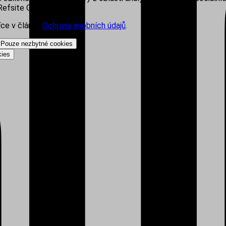
efsite Group s.r.o.
íce v článku
Ochrana osobních údajů
.
Pouze nezbytné cookies
kies