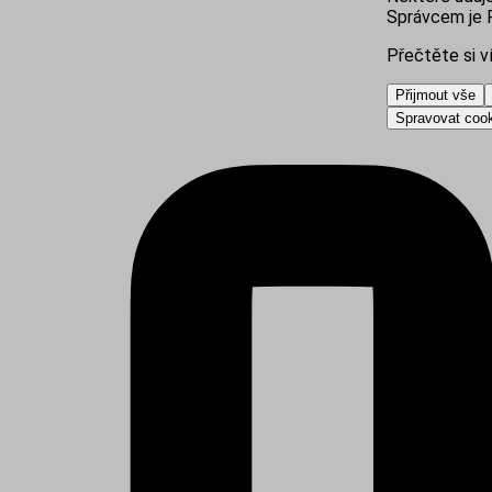
Správcem je R
Přečtěte si v
Přijmout vše
Spravovat coo