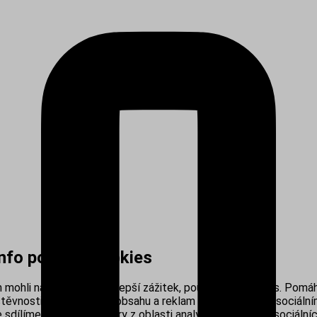
info používá cookies
mohli nabídnout co nejlepší zážitek, používáme cookies. Pomáh
těvnosti, personalizací obsahu a reklam i propojením se sociálním
sdílíme s našimi partnery z oblasti analytiky, reklamy a sociálníc