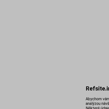
Refsite.
Abychom vám 
analýzou návš
Některé údaje 