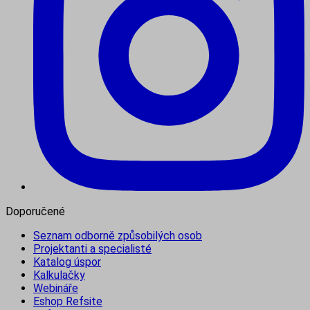
Doporučené
Seznam odborně způsobilých osob
Projektanti a specialisté
Katalog úspor
Kalkulačky
Webináře
Eshop Refsite