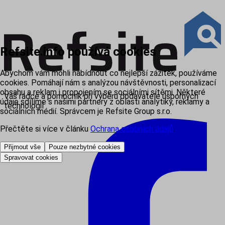
Refsite.info používá cookies
Abychom vám mohli nabídnout co nejlepší zážitek, používáme
cookies. Pomáhají nám s analýzou návštěvnosti, personalizací
obsahu a reklam i propojením se sociálními sítěmi. Některé
Váš rádce a pomocník při výběru dodavatele úsporných
údaje sdílíme s našimi partnery z oblasti analytiky, reklamy a
technologií
sociálních médií. Správcem je Refsite Group s.r.o.
Přečtěte si více v článku
Ochrana osobních údajů
.
Přijmout vše
Pouze nezbytné cookies
Spravovat cookies