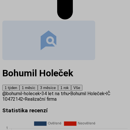
Bohumil Holeček
1 týden
1 měsíc
3 měsíce
1 rok
Vše
@
bohumil-holecek
•
34
let na trhu
•
Bohumil Holeček
•
IČ
10472142
•
Realizační firma
Statistika recenzí