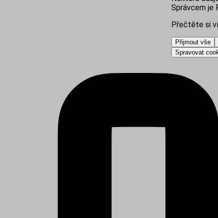
Správcem je R
Přečtěte si v
Přijmout vše
Spravovat coo