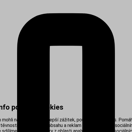
info používá cookies
mohli nabídnout co nejlepší zážitek, používáme cookies. Pomáh
těvnosti, personalizací obsahu a reklam i propojením se sociálním
sdílíme s našimi partnery z oblasti analytiky, reklamy a sociálníc