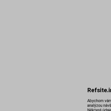
Refsite.
Abychom vám 
analýzou návš
Některé údaje 