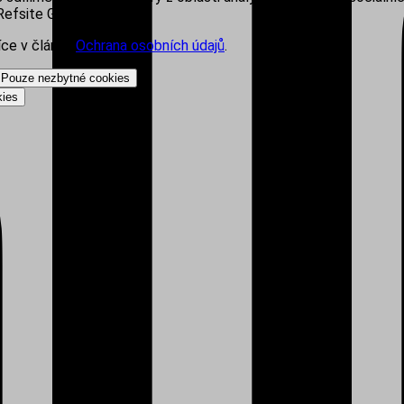
efsite Group s.r.o.
íce v článku
Ochrana osobních údajů
.
Pouze nezbytné cookies
kies