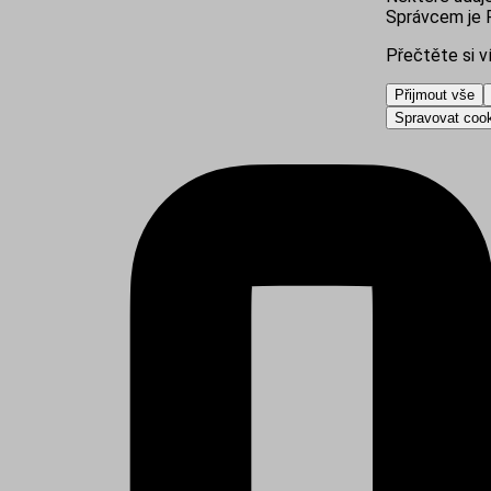
Správcem je R
Přečtěte si v
Přijmout vše
Spravovat coo