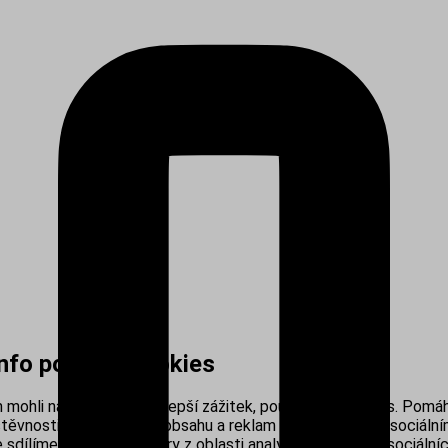
info používá cookies
mohli nabídnout co nejlepší zážitek, používáme cookies. Pomáh
těvnosti, personalizací obsahu a reklam i propojením se sociálním
sdílíme s našimi partnery z oblasti analytiky, reklamy a sociálníc