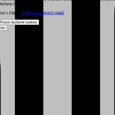
efsite Group s.r.o.
íce v článku
Ochrana osobních údajů
.
Pouze nezbytné cookies
kies