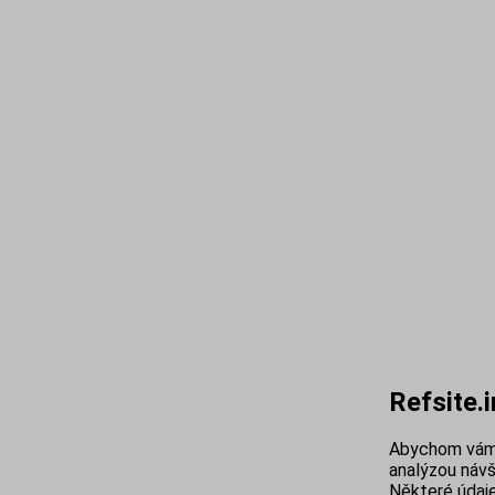
Refsite.
Abychom vám 
analýzou návš
Některé údaje 