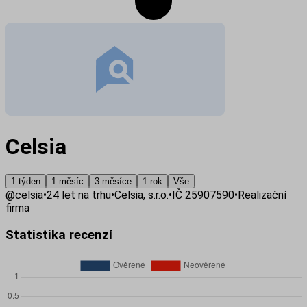
Celsia
1 týden
1 měsíc
3 měsíce
1 rok
Vše
@
celsia
•
24
let na trhu
•
Celsia, s.r.o.
•
IČ
25907590
•
Realizační
firma
Statistika recenzí