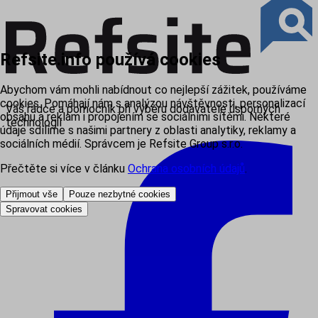
Refsite.info používá cookies
Abychom vám mohli nabídnout co nejlepší zážitek, používáme
cookies. Pomáhají nám s analýzou návštěvnosti, personalizací
Váš rádce a pomocník při výběru dodavatele úsporných
obsahu a reklam i propojením se sociálními sítěmi. Některé
technologií
údaje sdílíme s našimi partnery z oblasti analytiky, reklamy a
sociálních médií. Správcem je Refsite Group s.r.o.
Přečtěte si více v článku
Ochrana osobních údajů
.
Přijmout vše
Pouze nezbytné cookies
Spravovat cookies