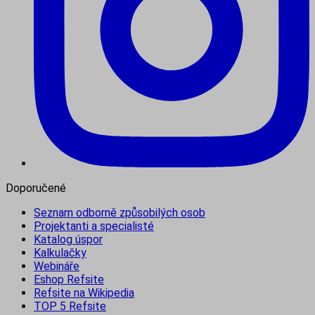
Doporučené
Seznam odborně způsobilých osob
Projektanti a specialisté
Katalog úspor
Kalkulačky
Webináře
Eshop Refsite
Refsite na Wikipedia
TOP 5 Refsite