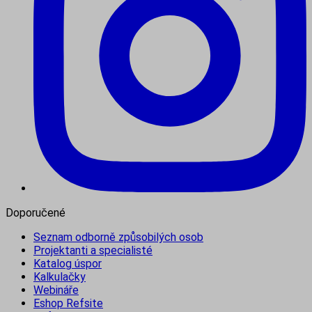
Doporučené
Seznam odborně způsobilých osob
Projektanti a specialisté
Katalog úspor
Kalkulačky
Webináře
Eshop Refsite