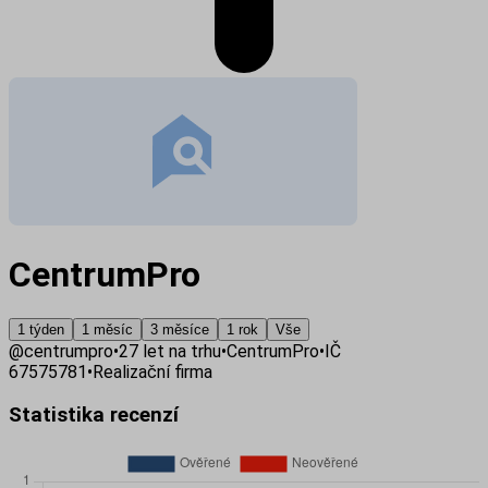
CentrumPro
1 týden
1 měsíc
3 měsíce
1 rok
Vše
@
centrumpro
•
27
let na trhu
•
CentrumPro
•
IČ
67575781
•
Realizační firma
Statistika recenzí