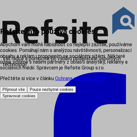
Refsite.info používá cookies
Abychom vám mohli nabídnout co nejlepší zážitek, používáme
cookies. Pomáhají nám s analýzou návštěvnosti, personalizací
obsahu a reklam i propojením se sociálními sítěmi. Některé
Váš rádce a pomocník při výběru dodavatele úsporných
údaje sdílíme s našimi partnery z oblasti analytiky, reklamy a
technologií
sociálních médií. Správcem je Refsite Group s.r.o.
Přečtěte si více v článku
Ochrana osobních údajů
.
Přijmout vše
Pouze nezbytné cookies
Spravovat cookies