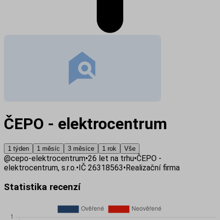
ČEPO - elektrocentrum
1 týden
1 měsíc
3 měsíce
1 rok
Vše
@
cepo-elektrocentrum
•
26
let na trhu
•
ČEPO -
elektrocentrum, s.r.o.
•
IČ
26318563
•
Realizační firma
Statistika recenzí