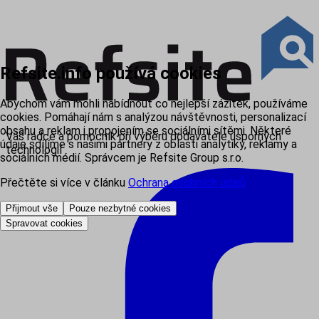
Refsite.info používá cookies
Abychom vám mohli nabídnout co nejlepší zážitek, používáme
cookies. Pomáhají nám s analýzou návštěvnosti, personalizací
obsahu a reklam i propojením se sociálními sítěmi. Některé
Váš rádce a pomocník při výběru dodavatele úsporných
údaje sdílíme s našimi partnery z oblasti analytiky, reklamy a
technologií
sociálních médií. Správcem je Refsite Group s.r.o.
Přečtěte si více v článku
Ochrana osobních údajů
.
Přijmout vše
Pouze nezbytné cookies
Spravovat cookies