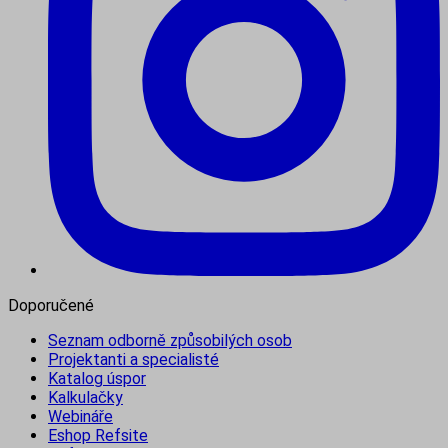
Doporučené
Seznam odborně způsobilých osob
Projektanti a specialisté
Katalog úspor
Kalkulačky
Webináře
Eshop Refsite