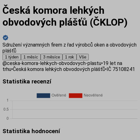
Česká komora lehkých
obvodových plášťů (ČKLOP)
Sdružení významných firem z řad výrobců oken a obvodových
plášťů
1 týden
1 měsíc
3 měsíce
1 rok
Vše
@
ceska-komora-lehkych-obvodovych-plastu
•
19
let na
trhu
•
Česká komora lehkých obvodových plášťů
•
IČ
75108241
Statistika recenzí
Statistika hodnocení