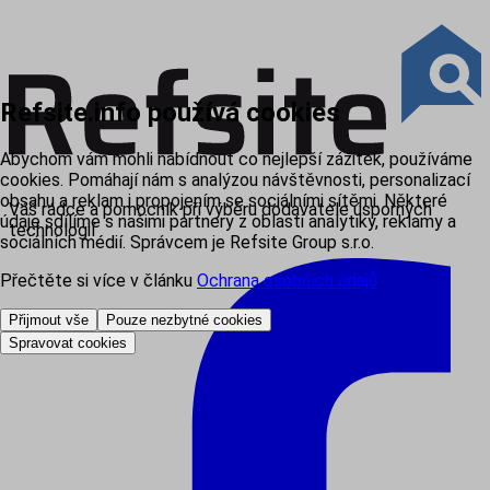
Refsite.info používá cookies
Abychom vám mohli nabídnout co nejlepší zážitek, používáme
cookies. Pomáhají nám s analýzou návštěvnosti, personalizací
obsahu a reklam i propojením se sociálními sítěmi. Některé
Váš rádce a pomocník při výběru dodavatele úsporných
údaje sdílíme s našimi partnery z oblasti analytiky, reklamy a
technologií
sociálních médií. Správcem je Refsite Group s.r.o.
Přečtěte si více v článku
Ochrana osobních údajů
.
Přijmout vše
Pouze nezbytné cookies
Spravovat cookies