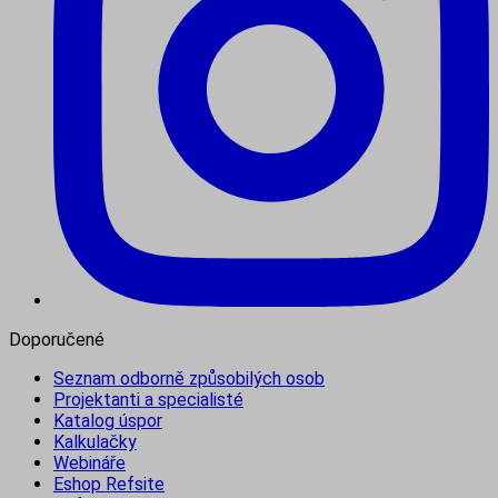
Doporučené
Seznam odborně způsobilých osob
Projektanti a specialisté
Katalog úspor
Kalkulačky
Webináře
Eshop Refsite