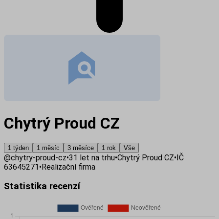
Chytrý Proud CZ
1 týden
1 měsíc
3 měsíce
1 rok
Vše
@
chytry-proud-cz
•
31
let na trhu
•
Chytrý Proud CZ
•
IČ
63645271
•
Realizační firma
Statistika recenzí