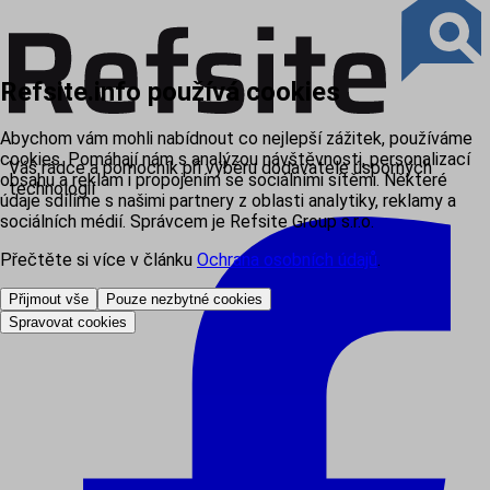
Refsite.info používá cookies
Abychom vám mohli nabídnout co nejlepší zážitek, používáme
cookies. Pomáhají nám s analýzou návštěvnosti, personalizací
Váš rádce a pomocník při výběru dodavatele úsporných
obsahu a reklam i propojením se sociálními sítěmi. Některé
technologií
údaje sdílíme s našimi partnery z oblasti analytiky, reklamy a
sociálních médií. Správcem je Refsite Group s.r.o.
Přečtěte si více v článku
Ochrana osobních údajů
.
Přijmout vše
Pouze nezbytné cookies
Spravovat cookies