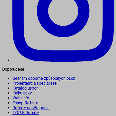
Doporučené
Seznam odborně způsobilých osob
Projektanti a specialisté
Katalog úspor
Kalkulačky
Webináře
Eshop Refsite
Refsite na Wikipedia
TOP 5 Refsite