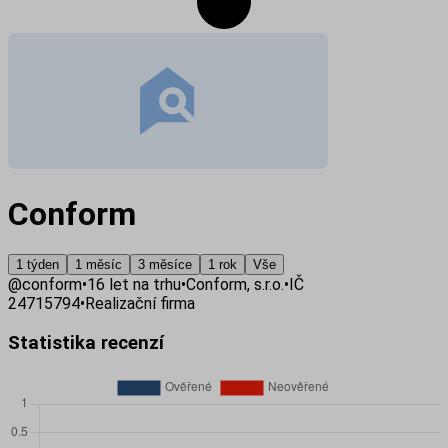
Conform
1 týden
1 měsíc
3 měsíce
1 rok
Vše
@
conform
•
16
let na trhu
•
Conform, s.r.o.
•
IČ
24715794
•
Realizační firma
Statistika recenzí